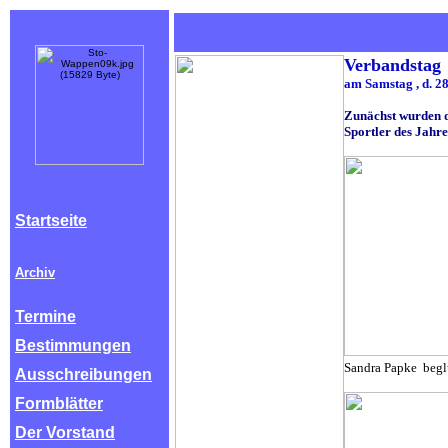
Verbandstag
am Samstag , d. 28
Zunächst wurden d
Sportler des Jahr
Startseite
Archiv
Termine
Bestimmungen
Sandra Papke begl
Ausschreibungen
Formblätter
Der Vorstand