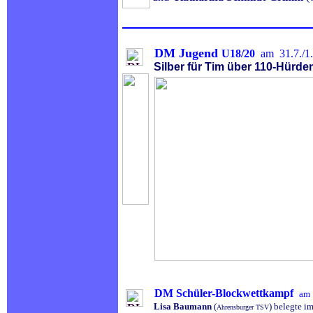
DM Jugend
U18/20
am 31.7./1.
Silber für Tim über 110-Hürden
DM Schüler-Blockwettkampf
am 
Lisa Baumann
(
) belegte i
Ahrensburger TSV