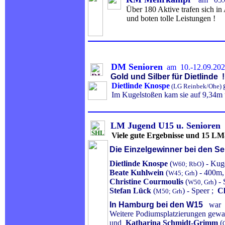
Über 180 Aktive trafen sich 
und boten tolle Leistungen 
DM Senioren
am 10.-12.09.202
Gold und Silber für Dietlinde !
Dietlinde Knospe
(LG Reinbek/Ohe)
Im Kugelstoßen kam sie auf 9,34m u
LM Jugend U15 u. Senioren
Viele gute Ergebnisse und 15 LM-
Die Einzelgewinner bei den Se
Dietlinde Knospe
(
) - Kug
W60; RbO
Beate Kuhlwein
(
) - 400m
W45; Grh
Christine Courmoulis
(
) -
W50, Grh
Stefan Lück
(
) - Speer ;
Cl
M50; Grh
In Hamburg bei den W15
war
Weitere Podiumsplatzierungen ge
und
Katharina Schmidt-Grimm
(