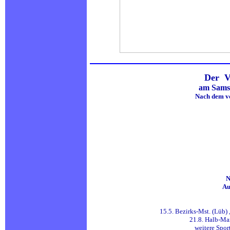
Der V
am Samst
Nach dem vo
N
Au
15.5. Bezirks-Mst. (Lüb) 
21.8. Halb-Mar
weitere Spor