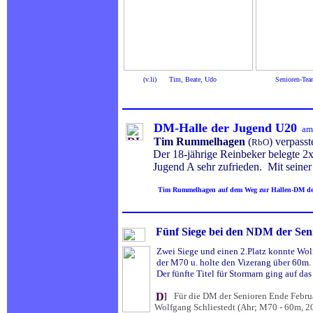
(v.li) Tim, Beate, Udo Senioren-Team St
hohes Leistung
DM-Halle der Jugend U20
am 
Tim Rummelhagen
(
) verpass
RbO
Der 18-jährige Reinbeker belegte 2x Ra
Jugend A sehr zufrieden. Mit seiner Zei
.
Tim Rummelhagen auf dem Weg zur Hallen-DM der
.
Fünf Siege bei den NDM der Seni
.
Zwei Siege und einen 2.Platz konnte Wol
der M70 u. holte den Vizerang über 60m. 
Der fünfte Titel für Stormarn ging auf da
.
Für die DM der Senioren Ende Februar
Wolfgang Schliestedt (Ahr; M70 - 60m, 20