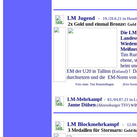
LM Jugend
-
19./20.6.21 in Ha
2x Gold und einmal Bronze:
Gold 
Die LM 
Landess
Wiedem
Meißner
Tim Rum
ebene, st
heim und 
EM der U20 in Tallinn (
) ! D
Estland
durchsetzen und die EM-Norm von 13
.
Foto oben: Tim Rummelhagen
(
Foto Storm
LM-Mehrkampf
-
03./04.07.21 in 
Janne Dülsen
wir
(Ahrensburger TSV)
LM Blockmehrkampf
-
12.06
3 Medaillen für Stormarn:
Gold fü