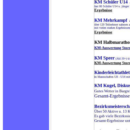
KM Schüler U14
fast 80 Schüler U14 u. jünger
Ergebnisse
KM Mehrkampf
über 120 Teilnehmer nahmen au
mit vielen starken Ergebnisse
Ergebnisse
KM Halbmaratho
KM-Auswertung Sto
KM
Speer
u
(Akl.50
)
+
KM-Auswertung Sto
Kinderleichtathle
i
n Mannschaften U8 - U14 mit
KM Kugel, Disku
Gutes Wetter in Bargte
Gesamt-Ergebnis
Bezirksmeistersc
Über 50 Aktive u. 13 K
Es gab viele Bezirkssi
Gesamt-Ergebnisse 