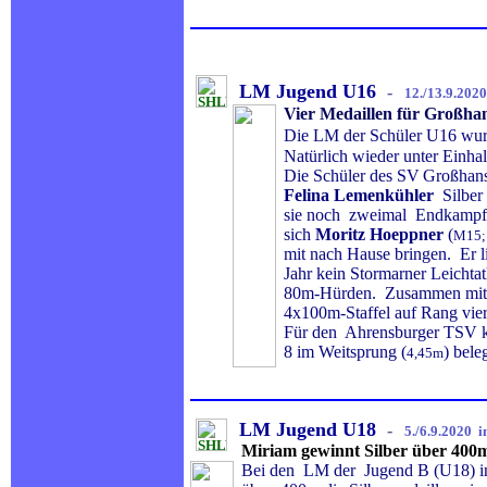
.
.
LM Jugend U16
-
12./13.9.202
Vier Medaillen für Großhan
Die LM der Schüler U16 wurd
Natürlich wieder unter Einh
Die Schüler des SV
Großhans
Felina Lemenkühler
Silber 
sie noch zweimal Endkampf
sich
Moritz Hoeppner
(
M15; 
mit nach Hause bringen. Er l
Jahr kein Stormarner Leichtat
80m-Hürden. Zusammen mit
4x100m-Staffel auf Rang vier
Für den Ahrensburger TSV 
8 im Weitsprung (
) bele
4,45m
LM Jugend U18
-
5./6.9.2020 
Miriam gewinnt Silber über 400m
Bei den LM der Jugend B (U18) 