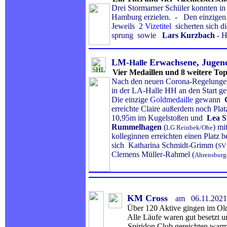
Drei Stormarner Schüler konnten i
Hamburg erzielen. - Den einzige
Jeweils 2
Vizetitel
sicherten sich
sprung sowie
Lars Kurzbach
- 
LM-
Erwachsene, Jugen
Halle
Vier Medaillen und 8 weitere To
Nach den neuen Corona-Regelunge
in der LA-Halle HH an den Start ge
Die einzige
Goldmedaille
gewann
erreichte Claire außerdem noch Pla
10,95m im Kugelstoßen und
Lea S
Rummelhagen
(
) mi
LG Reinbek/Ohe
kolleginnen erreichten einen Platz 
sich Katharina Schmidt-Grimm (
SV
Clemens Müller-Rahmel (
Ahrensburg
KM Cross
am
06.11
.202
Über 120 Aktive gingen im Old
Alle Läufe waren gut besetzt und 
Spiridon Club gereichten warmen