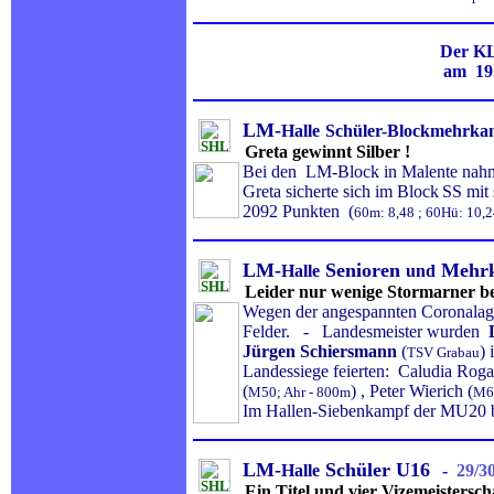
Der KL
am 19
LM-
Halle
Schüler-Blockmehrka
Greta gewinnt Silber !
Bei den LM-Block in Malente nah
Greta sicherte sich im Block
SS mit 
2092 Punkten (
60m: 8,48 ; 60Hü: 10,24
LM-
Senioren
Mehr
Halle
und
Leider nur wenige Stormarner b
Wegen der angespannten Coronalage 
Felder. - Landesmeister wurden
Jürgen Schiersmann
(
)
TSV Grabau
Landessiege feierten: Caludia Rogat
(
) , Peter Wierich (
M50; Ahr - 800m
M6
Im Hallen-Siebenkampf der MU20 b
LM-
Schüler U16
Halle
-
29/3
Ein Titel und vier Vizemeisters