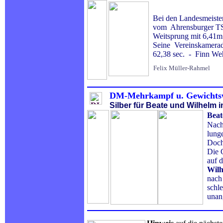
Bei den Landesmeister
vom Ahrensburger TSV
Weitsprung mit 6,41m 
Seine Vereinskamera
62,38 sec. - Finn Weh
Felix Müller-Rahmel
DM-Mehrkampf u. Gewichtsw
Silber für Beate und Wilhelm i
Beat
Nach 
lungen
Doch 
Die G
auf d
Wilh
nach 
schleu
unang
.