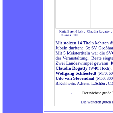
Katja Berend (
) , Claudia Rogatty 
2x
©
Hamann - Fotos
Mit stolzen 14 Titeln kehrten
Jubeln durften:
6x SV Großhan
Mit 5 Meistertiteln war die S
der Veranstaltung. Beate sieg
Zwei Landeswimpel gewann
K
Claudia Rogatty
(
),
W40; Hoch
Wolfgang Schliestedt
(
M70; 60
Udo van Stevendaal
(
M50; 300
B.Kuhlwein, A.Beier, L.Schön , C.
.
-
Der nächste große Te
.
Die
weiteren guten 