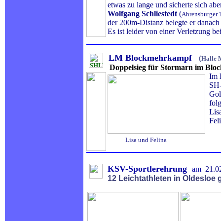
etwas zu lange und sicherte sich abe
Wolfgang Schliestedt
(
Ahrensburger
der 200m-Distanz belegte er danach 
Es ist leider von einer Verletzung
LM Blockmehrkampf
(
Halle 
Doppelsieg für Stormarn im Bloc
Im B
SH-K
Gol
folg
Li
Fel
Lisa und Felina
KSV-Sportlerehrung
am
21.0
12 Leichtathleten in Oldesloe g
.