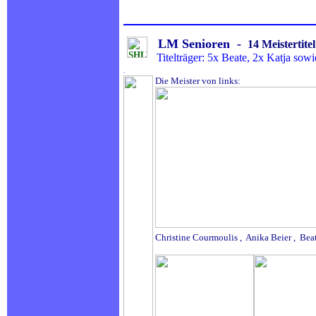
LM Senioren -
14 Meistertite
Titelträger: 5x Beate, 2x Katja sow
.
Die Meister von links:
Chr
istine Courmoulis , Anika Beier , Bea