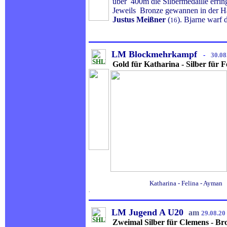
über 400m die Silbermedaille erring
Jeweils Bronze gewannen in der H
Justus Meißner
(
). Bjarne warf 
16
LM Blockmehrkampf
-
30.08
Gold für Katharina - Silber für F
Katharina - Felina - Ayman
.
LM Jugend A U20
am
29.08.20
Zweimal Silber für Clemens - Br