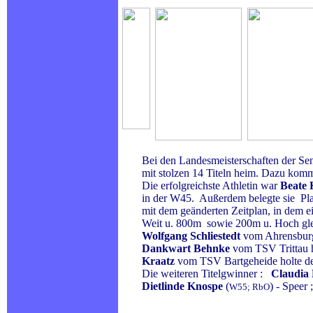
Bei den Landesmeisterschaften der Senio
mit stolzen 14 Titeln heim. Dazu kommen
Die erfolgreichste Athletin war
Beate 
in der W45. Außerdem belegte sie Platz
mit dem geänderten Zeitplan, in dem einig
Weit u. 800m sowie 200m u. Hoch gleich
Wolfgang Schliestedt
vom Ahrensburge
Dankwart Behnke
vom TSV Trittau 
Kraatz
vom TSV Bartgeheide holte de
Die weiteren Titelgwinner :
Claudia 
Dietlinde Knospe
(
) - Speer
W55; RbO
.