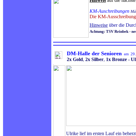
Hinweis
auf die nächst
.
KM-Auschreibungen
Mä
Die KM-Ausschreibunge
Hinweise
über die Dur
Achtung: TSV Reinbek - ne
.
DM-Halle der Senioren
am 29.2
2x Gold
,
2x Silber
,
1x Bronze - U
.
Ulrike lief im ersten Lauf ein beh