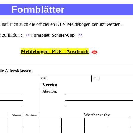
Formblätter
 natürlich auch die offiziellen DLV-Meldebögen benutzt werden.
er zu finden :
>>
Formblatt Schüler-Cup
<<
Meldebogen PDF - Ausdruck
lle Altersklassen
am :
in :
Verein:
Absender:
Wettbewerbe
Jahr
gang
Alters
klasse