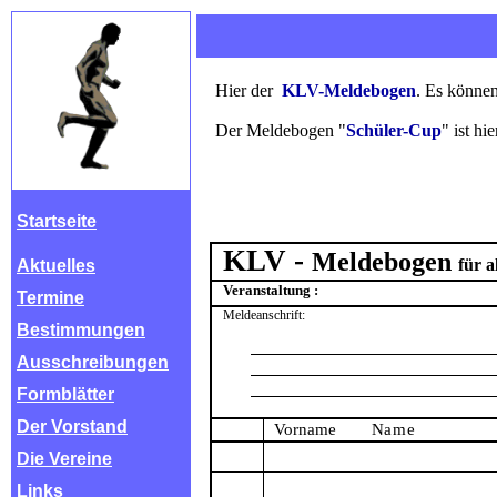
Hier der
KLV-Meldebogen
. Es können
Der Meldebogen "
Schüler-Cup
" ist hi
Startseite
KLV -
Meldebogen
für a
Aktuelles
Veranstaltung :
Termine
Meldeanschrift:
Bestimmungen
Ausschreibungen
Formblätter
Der Vorstand
Vorname
Name
Die Vereine
Links