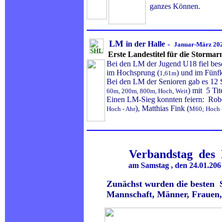
ganzes Können.
LM
in der Halle
-
Januar-März 20
Erste Landestitel für die Storm
Bei den LM der Jugend U18 fiel be
im Hochsprung (
) und im Fünf
1,61m
Bei den LM der Senioren gab es 12 
) mit 5 Ti
60m, 200m, 800m, Hoch, Weit
Einen LM-Sieg konnten feiern: Rob
), Matthias Fink (
Hoch - Ahr
M60; Hoch 
Verbandstag des
am Samstag , den 24.01.206 ern
Zunächst wurden die besten 
Mannschaft, Männer, Frauen,