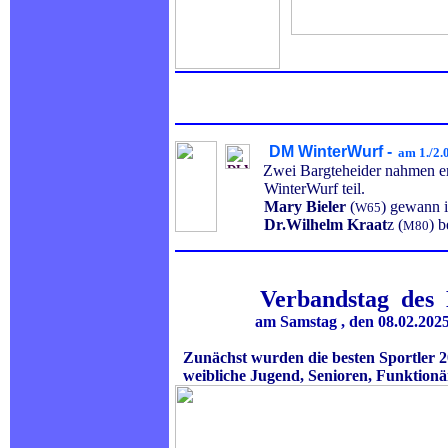
.
DM WinterWurf -
am 1./2.
Zwei Bargteheider nahmen erf
WinterWurf teil.
Mary Bieler
(
) gewann 
W65
Dr.Wilhelm Kraat
z (
) 
M80
Verbandstag des
am Samstag , den 08.02.2025 ern
Zunächst wurden die besten Sportler 20
weibliche Jugend, Senioren, Funktion