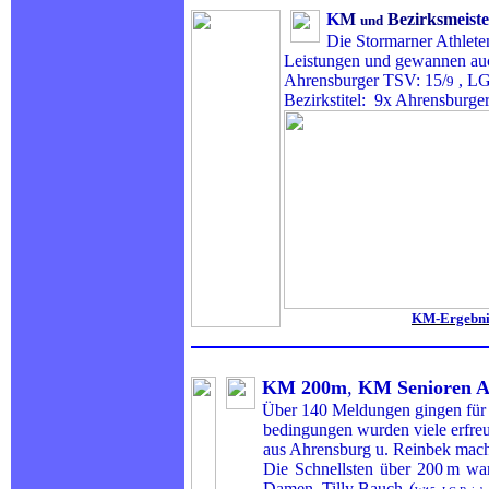
K
M
Bezirksm
eist
und
Die Stormarner Athlete
Leistungen und gewannen auch 
Ahrensburger TSV: 15/
, LG
9
Bezirkstitel: 9x Ahrensburg
KM-Ergebni
KM 200m
,
KM Senioren A
Über 140 Meldungen gingen für
bedingungen wurden viele erfreulich
aus Ahrensburg u. Reinbek machten
Die
Schnellsten
über
200
m
wa
Damen Tilly Bauch
(