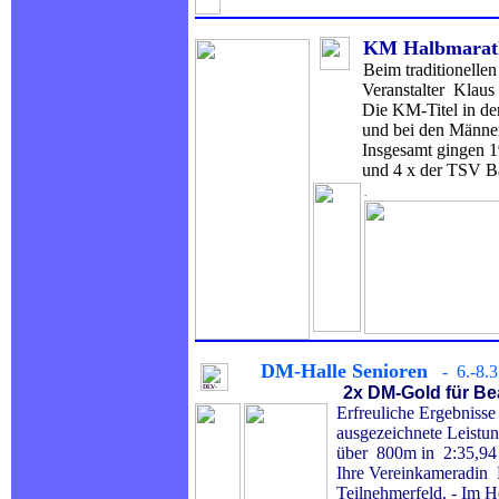
KM Halbmara
Beim traditionelle
Veranstalter Klaus Rück
Die KM-Titel in der Hau
und bei den Männe
Insgesamt gingen 19 KM
und 4 x der TSV Barg
.
DM-Halle Senioren
- 6.-8.
2x DM-Gold für Bea
Erfreuliche Ergebnisse
ausgezeichnete Leistun
über 800m in 2:35,94 M
Ihre Vereinkameradin M
Teilnehmerfeld. - Im H