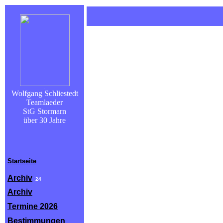
.
Wolfgang Schliestedt
Teamlaeder
StG Stormarn
über 30 Jahre
Startseite
Archiv
24
Archiv
Termine 2026
Bestimmungen