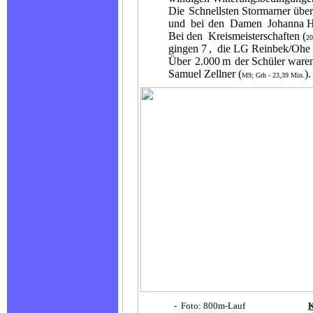
Die
Schnellsten Stormarner über
und bei
den Damen Johanna H
Bei den Kreismeisterschaften (
20
gingen 7
, die LG Reinbek/Ohe 
Über
2.000
m
der Schüler ware
Samuel Zellner (
)
M9; Grh - 23,39 Min.
- Foto: 800m-Lauf
K