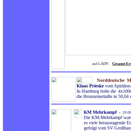
auf LADV :
Gesamt-Er
Norddeutsche Me
Klaus Prieske
vom Spiridon
In Hamburg holte die
4x100m
die Bronzemedaille in 50,04 
KM
Mehrkampf
-
29.06
Die KM-Mehrkampf waren 
es viele herausragende Erg
gefolgt vom SV
Großhans