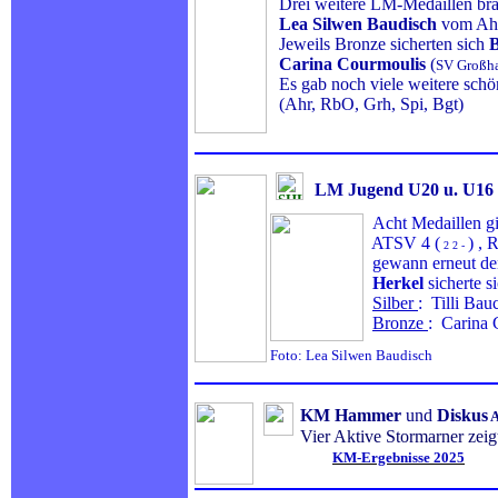
Drei weitere LM-Medaillen bra
Lea Silwen Baudisch
vom Ahr
Jeweils Bronze sicherten sich
B
Carina Courmoulis
(
SV Großha
Es gab noch viele weitere schö
(Ahr, RbO, Grh, Spi, Bgt)
LM Jugend U20 u. U1
Acht Medaillen gi
ATSV 4 (
) , 
2 2 -
gewann erneut de
Herkel
sicherte 
Silber
: Tilli Bau
Bronze
: Carina 
Foto: Lea Silwen Baudisch
KM Hamm
er
und
Diskus
A
Vier Aktive Stormarner zeig
KM-Ergebnisse 2025