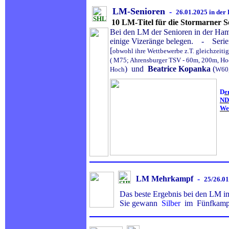
LM-Senioren
-
26.01.2025
in der
10 LM-Titel für die Stormarner S
Bei den LM der Senioren in der Ham
einige Vizeränge belegen. - Serie
[
obwohl ihre Wettbewerbe z.T. gleichzeiti
( M75; Ahrensburger TSV - 60m, 200m, Ho
) und
Beatrice Kopanka
(
Hoch
W60,
D
e
ND
Wer
LM Mehrkampf
-
25/26.0
Das beste Ergebnis bei den LM 
Sie gewann
Silber
im Fünfkamp