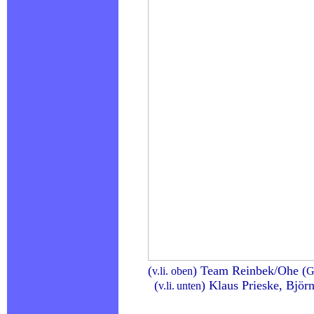
(
) Team Reinbek/Ohe (
v.li. oben
G
(
) Klaus Prieske, Björ
v.li.
unten