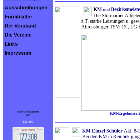
Ausschreibungen
K
M
Bezirksm
eist
und
Die Stormarner Athlete
Formblätter
z.T. starke Leistungen u. gewa
Der Vorstand
Ahrensburger TSV: 15 , LG 
.
Die Vereine
Links
Impressum
wurde zurückgesetzt
KM-Ergebnisse 
von
122.200
KM
Einzel Schüler
Akl. 8-
Bei den KM in Reinbek ging