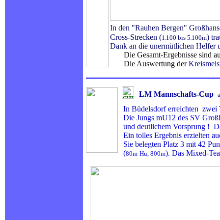
In den "Rauhen Bergen" Großhansdor
Cross-Strecken (
) tr
1
100 bis 5
100m
.
.
Dank an die unermütlichen Helfer u
Die Gesamt-Ergebnisse sind 
Die Auswertung der
Kreismeis
LM Mannschafts-Cup
In Büdelsdorf erreichten zwei
Die Jungs mU12 des SV Großha
und deutlichem Vorsprung ! Dabe
Ein tolles Ergebnis erzielten
Sie belegten Platz 3 mit 42 Punk
(
). Das Mixed-Tea
80m-Hü, 800m