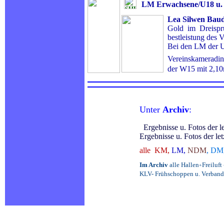
LM Erwachsene/U18 u.
Lea Silwen Baud
Gold im Dreispr
bestleistung des V
Bei den LM der U2
Vereinskameradi
der W15 mit 2,1
Unter
Archiv
:
Ergebnisse u. Fotos der 
Ergebnisse u. Fotos der le
alle KM,
LM,
NDM
, DM
Im Archiv
alle Hallen
Freilu
+
KLV- Frühschoppen u. Verband
.
.