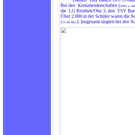
W15: LG Reinb
Bei den Kreismeisterschaften (
200m u. Ak
die LG Reinbek/Ohe 3, den TSV Bargt
Über 2.000
m der Schüler waren die Sc
). Insgesamt siegten bei den
8:21,86 Min.